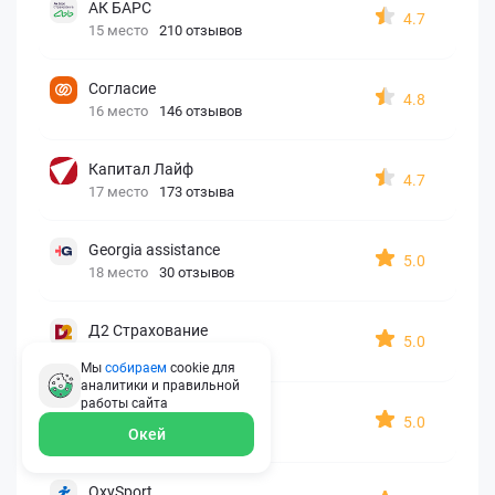
АК БАРС
4.7
15 место
210 отзывов
Согласие
4.8
16 место
146 отзывов
Капитал Лайф
4.7
17 место
173 отзыва
Georgia assistance
5.0
18 место
30 отзывов
Д2 Страхование
5.0
19 место
10 отзывов
Мы
собираем
cookie для
аналитики и правильной
работы
сайта
АйАйСи
5.0
20 место
7 отзывов
Окей
OxySport