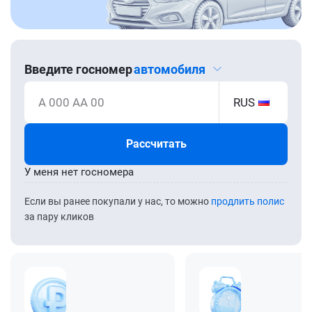
Введите госномер
автомобиля
А 000 АА 00
RUS
Рассчитать
У меня нет госномера
Если вы ранее покупали у нас, то можно
продлить полис
за пару кликов