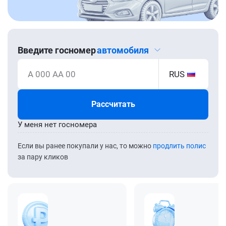
Введите госномер
автомобиля
А 000 АА 00
RUS
Рассчитать
У меня нет госномера
Если вы ранее покупали у нас, то можно
продлить полис
за пару кликов