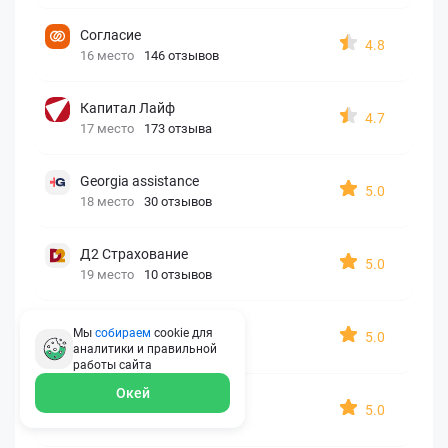
Согласие
4.8
16 место
146 отзывов
Капитал Лайф
4.7
17 место
173 отзыва
Georgia assistance
5.0
18 место
30 отзывов
Д2 Страхование
5.0
19 место
10 отзывов
АйАйСи
Мы
собираем
cookie для
5.0
20 место
7 отзывов
аналитики и правильной
работы
сайта
Окей
OxySport
5.0
21 место
6 отзывов