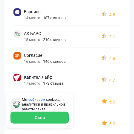
Евроинс
4.8
14 место
187 отзывов
АК БАРС
4.7
15 место
210 отзывов
Согласие
4.8
16 место
146 отзывов
Капитал Лайф
4.7
17 место
173 отзыва
Georgia assistance
Мы
собираем
cookie для
5.0
аналитики и правильной
18 место
30 отзывов
работы
сайта
Окей
Д2 Страхование
5.0
19 место
10 отзывов