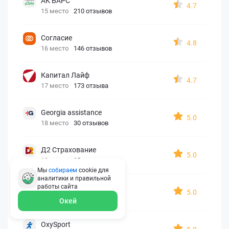
АК БАРС
4.7
15 место
210 отзывов
Согласие
4.8
16 место
146 отзывов
Капитал Лайф
4.7
17 место
173 отзыва
Georgia assistance
5.0
18 место
30 отзывов
Д2 Страхование
5.0
19 место
10 отзывов
Мы
собираем
cookie для
аналитики и правильной
АйАйСи
работы
сайта
5.0
20 место
7 отзывов
Окей
OxySport