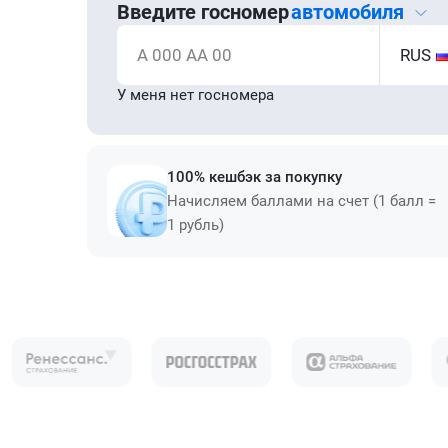
Введите госномер
автомобиля
А 000 АА 00
RUS
У меня нет госномера
100% кешбэк за покупку
Начисляем баллами на счет (1 балл =
1 рубль)