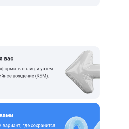
я вас
оформить полис, и учтём
ийное вождение (КБМ).
 вами
 вариант, где сохранится