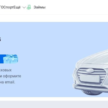
ГО
Спорт
Ещё
Займы
в
аховых
 и оформите
на email.