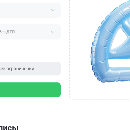
без ДТП
ез ограничений
олисы