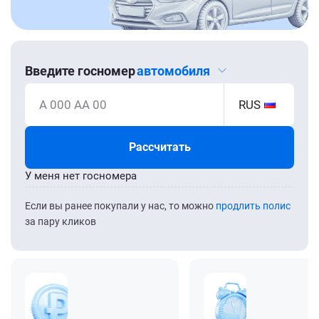
Введите госномер
автомобиля
А 000 АА 00
RUS
Рассчитать
У меня нет госномера
Если вы ранее покупали у нас, то можно
продлить полис
за пару кликов