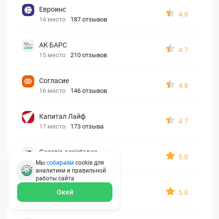
Евроинс
4.8
14 место
187 отзывов
АК БАРС
4.7
15 место
210 отзывов
Согласие
4.8
16 место
146 отзывов
Капитал Лайф
4.7
17 место
173 отзыва
Georgia assistance
5.0
18 место
30 отзывов
Мы
собираем
cookie для
аналитики и правильной
работы
сайта
Д2 Страхование
Окей
5.0
19 место
10 отзывов