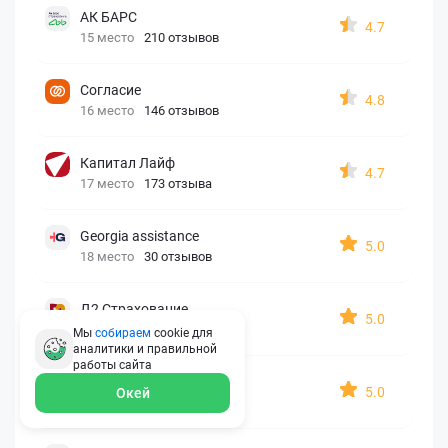
АК БАРС
4.7
15 место
210 отзывов
Согласие
4.8
16 место
146 отзывов
Капитал Лайф
4.7
17 место
173 отзыва
Georgia assistance
5.0
18 место
30 отзывов
Д2 Страхование
5.0
19 место
10 отзывов
Мы
собираем
cookie для
аналитики и правильной
работы
сайта
АйАйСи
5.0
Окей
20 место
7 отзывов