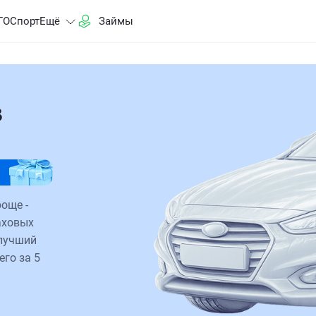
ГО
Спорт
Ещё
Займы
в
още -
аховых
 лучший
его за 5