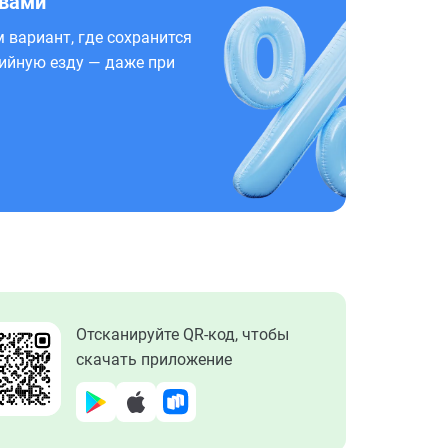
 вами
 вариант, где сохранится
ийную езду — даже при
Отсканируйте QR-код, чтобы
скачать приложение