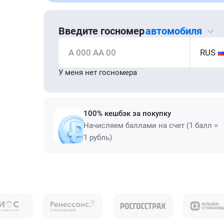
Введите госномер
автомобиля
А 000 АА 00
RUS
У меня нет госномера
100% кешбэк за покупку
Начисляем баллами на счет (1 балл =
1 рубль)