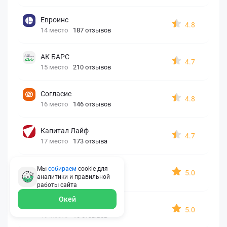
Евроинс
4.8
14 место
187 отзывов
АК БАРС
4.7
15 место
210 отзывов
Согласие
4.8
16 место
146 отзывов
Капитал Лайф
4.7
17 место
173 отзыва
Georgia assistance
Мы
собираем
cookie для
5.0
аналитики и правильной
18 место
30 отзывов
работы
сайта
Окей
Д2 Страхование
5.0
19 место
10 отзывов