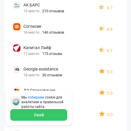
АК БАРС
4.7
15 место
210 отзывов
Согласие
4.8
16 место
146 отзывов
Капитал Лайф
4.7
17 место
173 отзыва
Georgia assistance
5.0
18 место
30 отзывов
Д2 Страхование
5.0
19 место
10 отзывов
Мы
собираем
cookie для
аналитики и правильной
работы
сайта
АйАйСи
5.0
Окей
20 место
7 отзывов