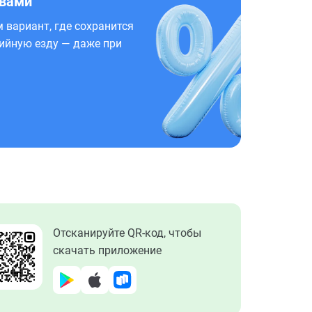
 вами
 вариант, где сохранится
ийную езду — даже при
Отсканируйте QR-код, чтобы
скачать приложение