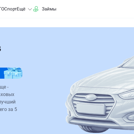
ГО
Спорт
Ещё
Займы
в
ще -
аховых
 лучший
его за 5