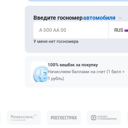
Введите госномер
автомобиля
А 000 АА 00
RUS
У меня нет госномера
100% кешбэк за покупку
Начисляем баллами на счет (1 балл =
1 рубль)