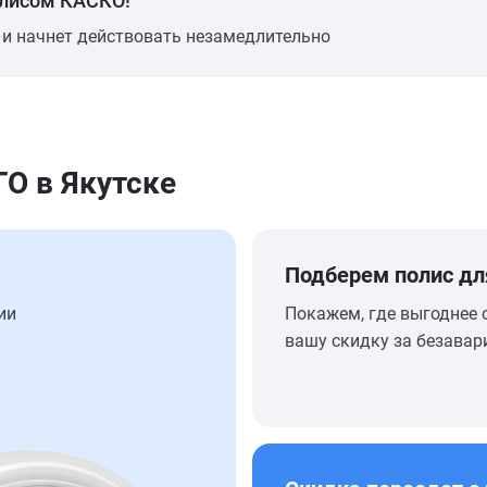
олисом КАСКО!
 и начнет действовать незамедлительно
О в Якутске
Подберем полис дл
ии
Покажем, где выгоднее 
вашу скидку за безавар