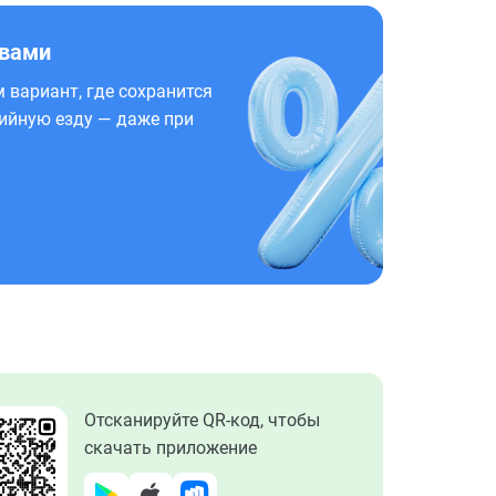
 вами
 вариант, где сохранится
ийную езду — даже при
Отсканируйте QR-код, чтобы
скачать приложение