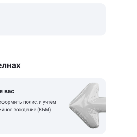
елнах
я вас
оформить полис, и учтём
ийное вождение (КБМ).