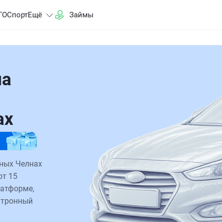
ГО
Спорт
Ещё
Займы
на
ах
жных Челнах
от 15
латформе,
ктронный