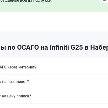
се данные всегда под рукой.
ы по ОСАГО на Infiniti G25 в Наб
ГО через интернет?
 на нее влияет?
т на цену полиса?