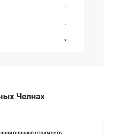
жных Челнах
варительную стоимость