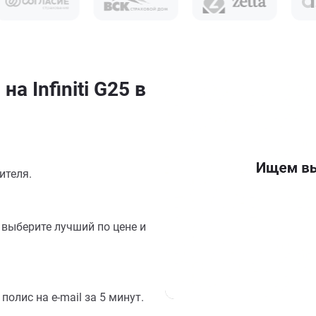
а Infiniti G25 в
ителя.
выберите лучший по цене и
олис на e-mail за 5 минут.