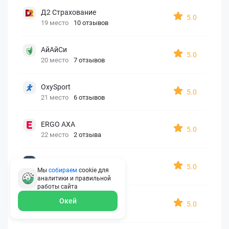
Д2 Страхование
5.0
19 место
10 отзывов
АйАйСи
5.0
20 место
7 отзывов
OxySport
5.0
21 место
6 отзывов
ERGO AXA
5.0
22 место
2 отзыва
Oxy Travel Premium
5.0
Мы
собираем
cookie для
23 место
1 отзыв
аналитики и правильной
работы
сайта
УралСиб
Окей
5.0
24 место
1 отзыв