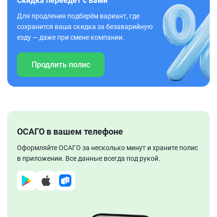
Скидка переедет с вами
Для продления подберём вариант, где
сохранится ваша скидка за безаварийную
езду — даже при смене компании.
Продлить полис
ОСАГО в вашем телефоне
Оформляйте ОСАГО за несколько минут и храните полис
в приложении. Все данные всегда под рукой.