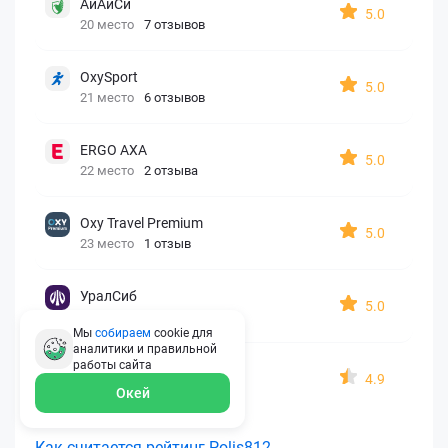
АйАйСи
5.0
20 место
7 отзывов
OxySport
5.0
21 место
6 отзывов
ERGO AXA
5.0
22 место
2 отзыва
Oxy Travel Premium
5.0
23 место
1 отзыв
УралСиб
5.0
24 место
1 отзыв
Мы
собираем
cookie для
аналитики и правильной
работы
сайта
МАКС
4.9
25 место
15 отзывов
Окей
Как считается рейтинг Polis812