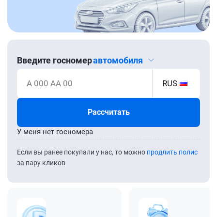
Введите госномер
автомобиля
А 000 АА 00
RUS
Рассчитать
У меня нет госномера
Если вы ранее покупали у нас, то можно
продлить полис
за пару кликов