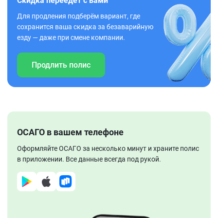
Скидка переедет с вами
Для продления подберём вариант, где
сохранится ваша скидка за безаварийную
езду — даже при смене компании.
Продлить полис
ОСАГО в вашем телефоне
Оформляйте ОСАГО за несколько минут и храните полис
в приложении. Все данные всегда под рукой.