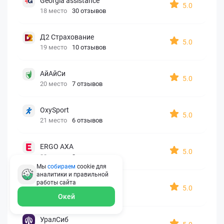
Georgia assistance
5.0
18 место
30 отзывов
Д2 Страхование
5.0
19 место
10 отзывов
АйАйСи
5.0
20 место
7 отзывов
OxySport
5.0
21 место
6 отзывов
ERGO AXA
5.0
22 место
2 отзыва
Мы
собираем
cookie для
аналитики и правильной
Oxy Travel Premium
работы
сайта
5.0
23 место
1 отзыв
Окей
УралСиб