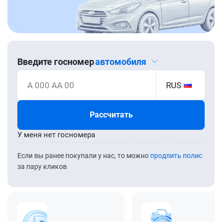
Введите госномер
автомобиля
А 000 АА 00
RUS
Рассчитать
У меня нет госномера
Если вы ранее покупали у нас, то можно
продлить полис
за пару кликов