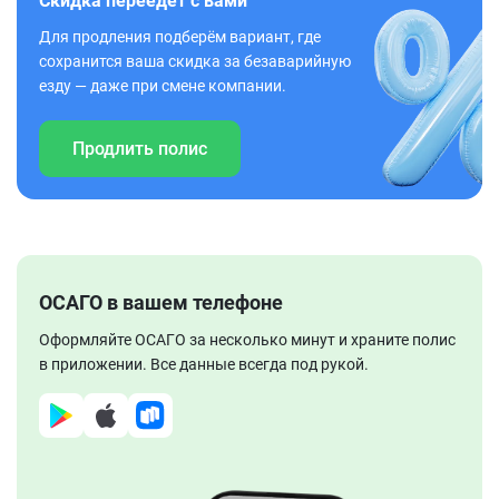
Скидка переедет с вами
Для продления подберём вариант, где
сохранится ваша скидка за безаварийную
езду — даже при смене компании.
Продлить полис
ОСАГО в вашем телефоне
Оформляйте ОСАГО за несколько минут и храните полис
в приложении. Все данные всегда под рукой.