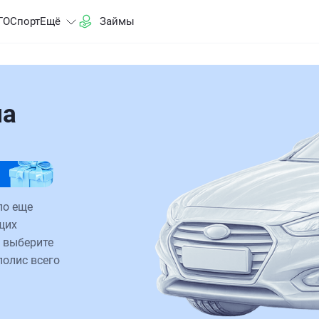
ГО
Спорт
Ещё
Займы
на
ло еще
щих
 выберите
полис всего