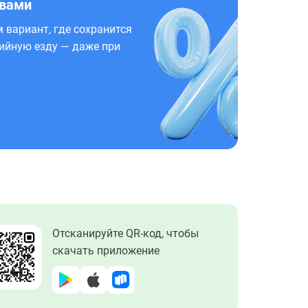
 вами
 вариант, где сохранится
ийную езду — даже при
Отсканируйте QR-код, чтобы
скачать приложение