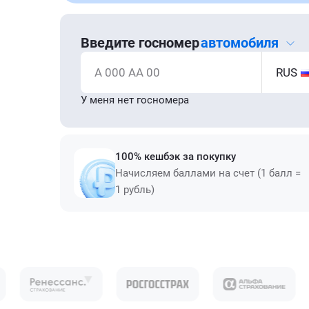
Введите госномер
автомобиля
А 000 АА 00
RUS
У меня нет госномера
100% кешбэк за покупку
Начисляем баллами на счет (1 балл =
1 рубль)