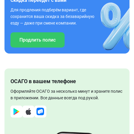
Скидка переедет с вами
Для продления подберём вариант, где
сохранится ваша скидка за безаварийную
езду — даже при смене компании.
Продлить полис
ОСАГО в вашем телефоне
Оформляйте ОСАГО за несколько минут и храните полис
в приложении. Все данные всегда под рукой.