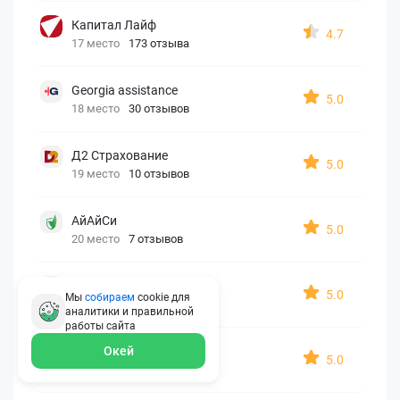
Капитал Лайф
4.7
17 место
173 отзыва
Georgia assistance
5.0
18 место
30 отзывов
Д2 Страхование
5.0
19 место
10 отзывов
АйАйСи
5.0
20 место
7 отзывов
OxySport
5.0
Мы
собираем
cookie для
21 место
6 отзывов
аналитики и правильной
работы
сайта
ERGO AXA
Окей
5.0
22 место
2 отзыва