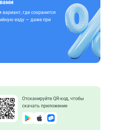
 вами
 вариант, где сохранится
ийную езду — даже при
Отсканируйте QR-код, чтобы
скачать приложение