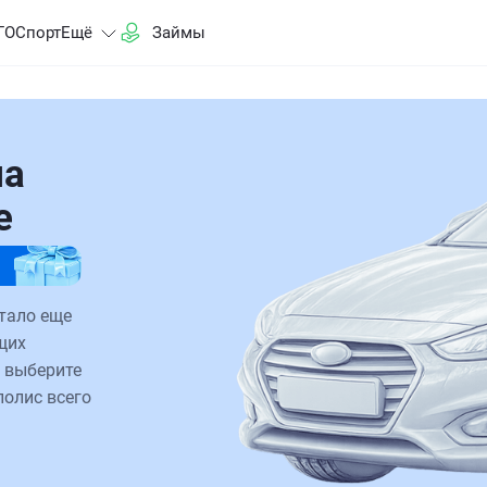
ГО
Спорт
Ещё
Займы
на
е
стало еще
щих
 выберите
полис всего