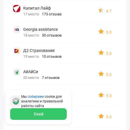
Капитал Лайф
4.7
17 место
173 отзыва
Georgia assistance
5.0
18 место
30 отзывов
Д2 Страхование
5.0
19 место
10 отзывов
АйАйСи
5.0
20 место
7 отзывов
OxySport
5.0
Мы
собираем
cookie для
21 место
6 отзывов
аналитики и правильной
работы
сайта
ERGO AXA
Окей
5.0
22 место
2 отзыва