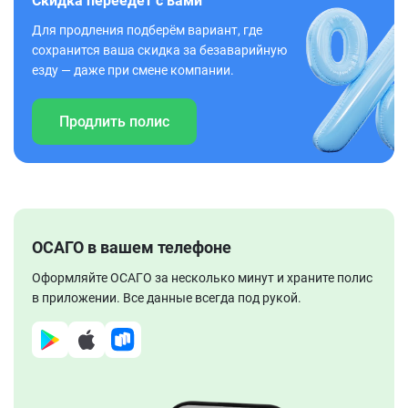
Скидка переедет с вами
Для продления подберём вариант, где
сохранится ваша скидка за безаварийную
езду — даже при смене компании.
Продлить полис
ОСАГО в вашем телефоне
Оформляйте ОСАГО за несколько минут и храните полис
в приложении. Все данные всегда под рукой.