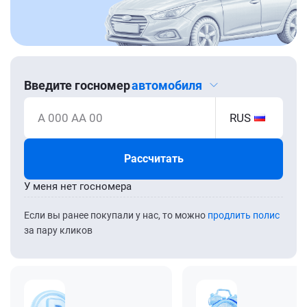
Введите госномер
автомобиля
А 000 АА 00
RUS
Рассчитать
У меня нет госномера
Если вы ранее покупали у нас, то можно
продлить полис
за пару кликов