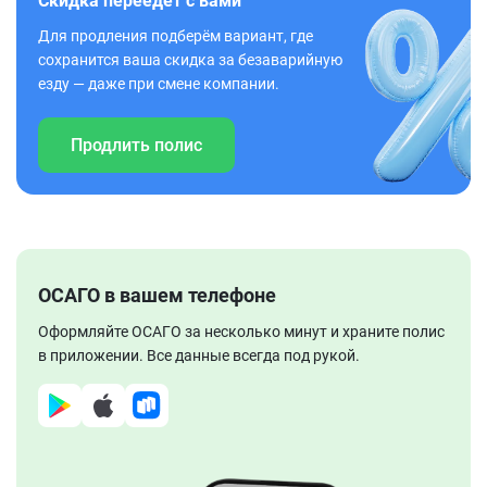
Скидка переедет с вами
Для продления подберём вариант, где
сохранится ваша скидка за безаварийную
езду — даже при смене компании.
Продлить полис
ОСАГО в вашем телефоне
Оформляйте ОСАГО за несколько минут и храните полис
в приложении. Все данные всегда под рукой.