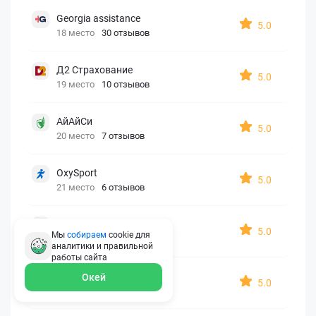
Georgia assistance
5.0
18 место
30 отзывов
Д2 Страхование
5.0
19 место
10 отзывов
АйАйСи
5.0
20 место
7 отзывов
OxySport
5.0
21 место
6 отзывов
ERGO AXA
5.0
Мы
собираем
cookie для
22 место
2 отзыва
аналитики и правильной
работы
сайта
Oxy Travel Premium
Окей
5.0
23 место
1 отзыв