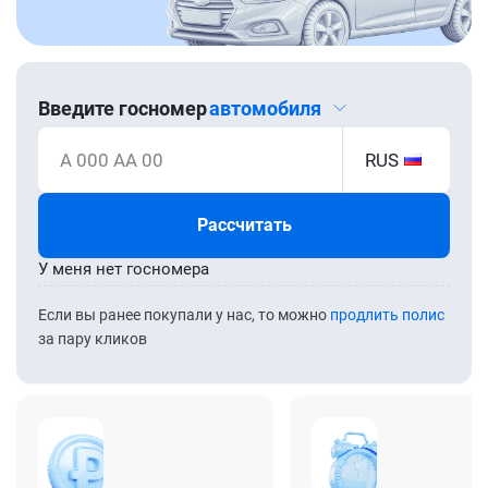
Введите госномер
автомобиля
А 000 АА 00
RUS
Рассчитать
У меня нет госномера
Если вы ранее покупали у нас, то можно
продлить полис
за пару кликов