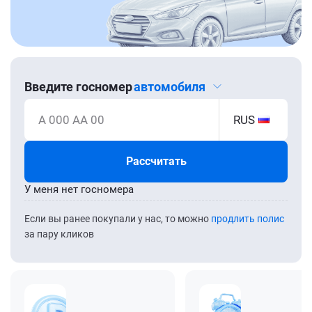
Введите госномер
автомобиля
А 000 АА 00
RUS
Рассчитать
У меня нет госномера
Если вы ранее покупали у нас, то можно
продлить полис
за пару кликов