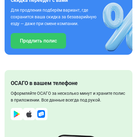
Скидка переедет с вами
Для продления подберём вариант, где
сохранится ваша скидка за безаварийную
езду — даже при смене компании.
Продлить полис
ОСАГО в вашем телефоне
Оформляйте ОСАГО за несколько минут и храните полис
в приложении. Все данные всегда под рукой.