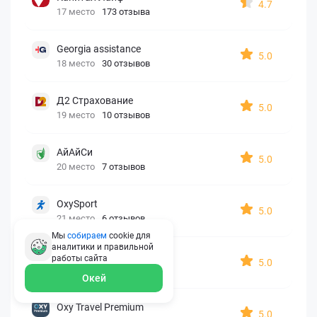
4.7
17 место
173 отзыва
Georgia assistance
5.0
18 место
30 отзывов
Д2 Страхование
5.0
19 место
10 отзывов
АйАйСи
5.0
20 место
7 отзывов
OxySport
5.0
21 место
6 отзывов
Мы
собираем
cookie для
аналитики и правильной
ERGO AXA
работы
сайта
5.0
22 место
2 отзыва
Окей
Oxy Travel Premium
5.0