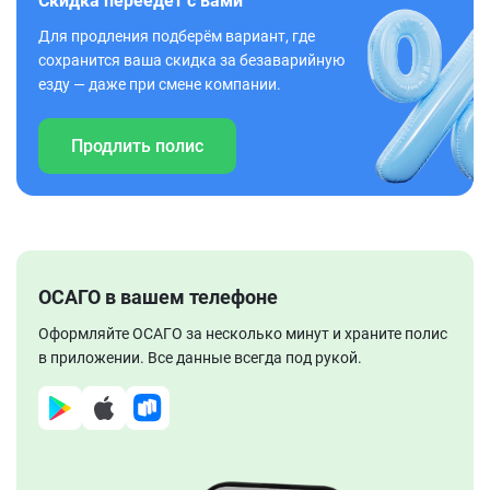
Скидка переедет с вами
Для продления подберём вариант, где
сохранится ваша скидка за безаварийную
езду — даже при смене компании.
Продлить полис
ОСАГО в вашем телефоне
Оформляйте ОСАГО за несколько минут и храните полис
в приложении. Все данные всегда под рукой.