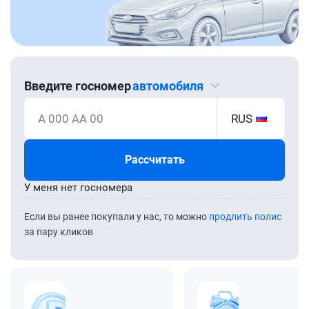
Введите госномер
автомобиля
А 000 АА 00
RUS
Рассчитать
У меня нет госномера
Если вы ранее покупали у нас, то можно
продлить полис
за пару кликов