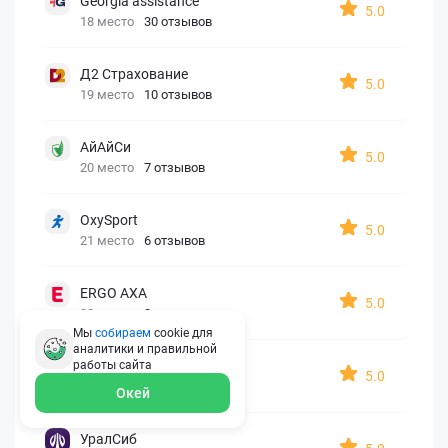
Georgia assistance
5.0
18 место
30 отзывов
Д2 Страхование
5.0
19 место
10 отзывов
АйАйСи
5.0
20 место
7 отзывов
OxySport
5.0
21 место
6 отзывов
ERGO AXA
5.0
22 место
2 отзыва
Мы
собираем
cookie для
аналитики и правильной
Oxy Travel Premium
работы
сайта
5.0
23 место
1 отзыв
Окей
УралСиб