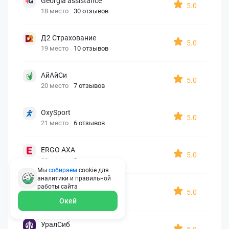
Georgia assistance
5.0
18 место
30 отзывов
Д2 Страхование
5.0
19 место
10 отзывов
АйАйСи
5.0
20 место
7 отзывов
OxySport
5.0
21 место
6 отзывов
ERGO AXA
5.0
22 место
2 отзыва
Мы
собираем
cookie для
аналитики и правильной
Oxy Travel Premium
работы
сайта
5.0
23 место
1 отзыв
Окей
УралСиб