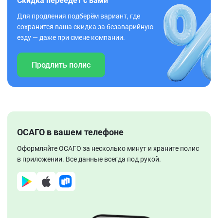
Скидка переедет с вами
Для продления подберём вариант, где
сохранится ваша скидка за безаварийную
езду — даже при смене компании.
Продлить полис
ОСАГО в вашем телефоне
Оформляйте ОСАГО за несколько минут и храните полис
в приложении. Все данные всегда под рукой.