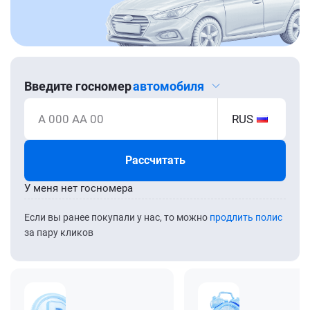
Введите госномер
автомобиля
А 000 АА 00
RUS
Рассчитать
У меня нет госномера
Если вы ранее покупали у нас, то можно
продлить полис
за пару кликов