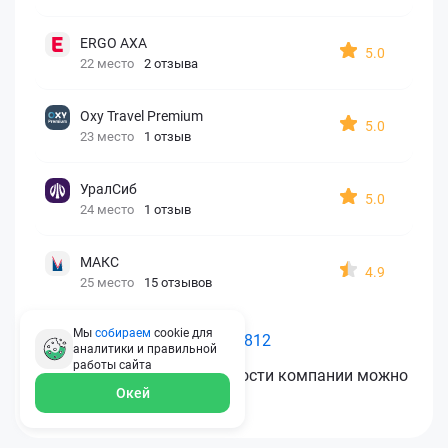
ERGO AXA
5.0
22 место
2 отзыва
Oxy Travel Premium
5.0
23 место
1 отзыв
УралСиб
5.0
24 место
1 отзыв
МАКС
4.9
25 место
15 отзывов
Мы
собираем
cookie для
Как считается рейтинг Polis812
аналитики и правильной
работы
сайта
Проверить рейтинг надежности компании можно
Окей
на сайте «Эксперт РА»
.