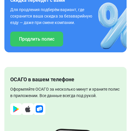
Скидка переедет с вами
Для продления подберём вариант, где
сохранится ваша скидка за безаварийную
езду — даже при смене компании.
Продлить полис
ОСАГО в вашем телефоне
Оформляйте ОСАГО за несколько минут и храните полис
в приложении. Все данные всегда под рукой.