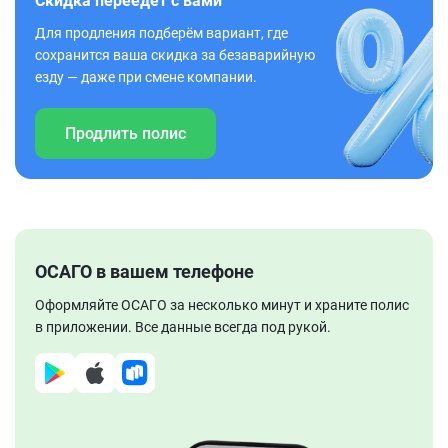
Скидка переедет с вами
Для продления подберём вариант, где
сохранится ваша скидка за безаварийную
езду — даже при смене компании.
Продлить полис
ОСАГО в вашем телефоне
Оформляйте ОСАГО за несколько минут и храните полис
в приложении. Все данные всегда под рукой.