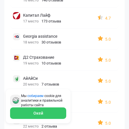
16 место
146 отзывов
Капитал Лайф
4.7
17 место
173 отзыва
Georgia assistance
5.0
18 место
30 отзывов
Д2 Страхование
5.0
19 место
10 отзывов
АйАйСи
5.0
20 место
7 отзывов
Мы
собираем
cookie для
OxySport
аналитики и правильной
5.0
21 место
6 отзывов
работы
сайта
Окей
ERGO AXA
5.0
22 место
2 отзыва