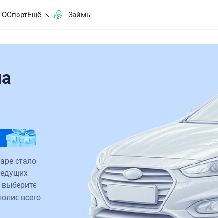
ГО
Спорт
Ещё
Займы
на
каре стало
ведущих
 выберите
полис всего