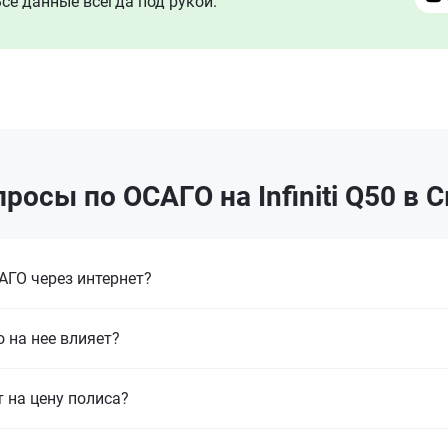
се данные всегда под рукой.
росы по ОСАГО на Infiniti Q50 в
ГО через интернет?
 на нее влияет?
т на цену полиса?