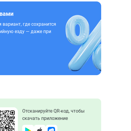
 вами
 вариант, где сохранится
ийную езду — даже при
Отсканируйте QR-код, чтобы
скачать приложение