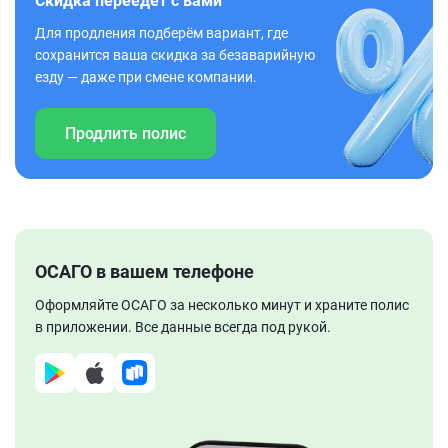
Скидка переедет с вами
Для продления подберём вариант, где
сохранится ваша скидка за безаварийную
езду — даже при смене компании.
Продлить полис
ОСАГО в вашем телефоне
Оформляйте ОСАГО за несколько минут и храните полис
в приложении. Все данные всегда под рукой.