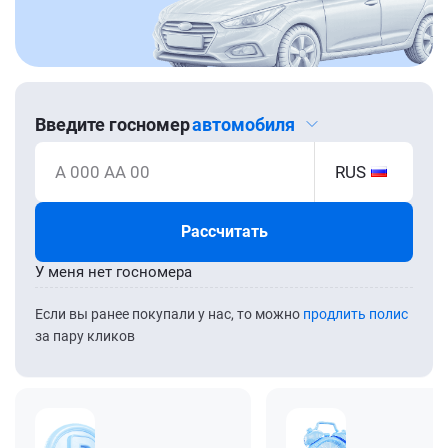
Введите госномер
автомобиля
А 000 АА 00
RUS
Рассчитать
У меня нет госномера
Если вы ранее покупали у нас, то можно
продлить полис
за пару кликов