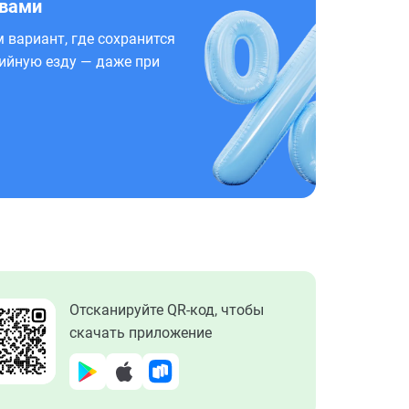
 вами
 вариант, где сохранится
ийную езду — даже при
Отсканируйте QR-код, чтобы
скачать приложение