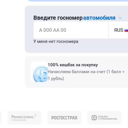
Введите госномер
автомобиля
А 000 АА 00
RUS
У меня нет госномера
100% кешбэк за покупку
Начисляем баллами на счет (1 балл =
1 рубль)