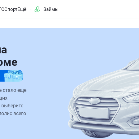
ГО
Спорт
Ещё
Займы
на
роме
е стало еще
щих
 выберите
полис всего