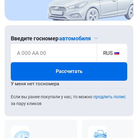
Введите госномер
автомобиля
А 000 АА 00
RUS
Рассчитать
У меня нет госномера
Если вы ранее покупали у нас, то можно
продлить полис
за пару кликов