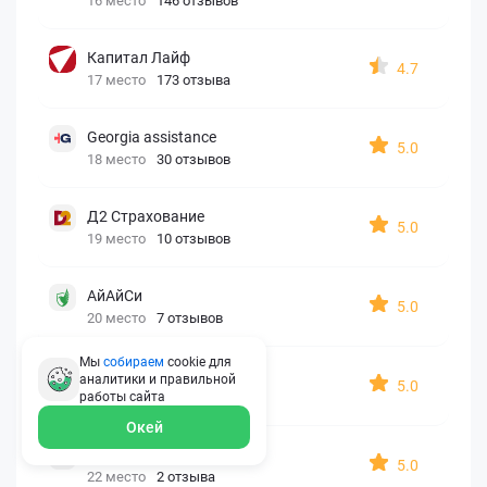
16 место
146 отзывов
Капитал Лайф
4.7
17 место
173 отзыва
Georgia assistance
5.0
18 место
30 отзывов
Д2 Страхование
5.0
19 место
10 отзывов
АйАйСи
5.0
20 место
7 отзывов
Мы
собираем
cookie для
OxySport
аналитики и правильной
5.0
21 место
6 отзывов
работы
сайта
Окей
ERGO AXA
5.0
22 место
2 отзыва