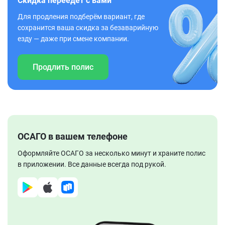
Скидка переедет с вами
Для продления подберём вариант, где
сохранится ваша скидка за безаварийную
езду — даже при смене компании.
Продлить полис
ОСАГО в вашем телефоне
Оформляйте ОСАГО за несколько минут и храните полис
в приложении. Все данные всегда под рукой.