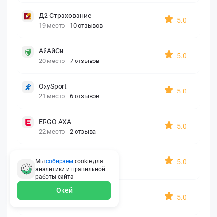
Д2 Страхование
5.0
19 место
10 отзывов
АйАйСи
5.0
20 место
7 отзывов
OxySport
5.0
21 место
6 отзывов
ERGO AXA
5.0
22 место
2 отзыва
Oxy Travel Premium
5.0
Мы
собираем
cookie для
23 место
1 отзыв
аналитики и правильной
работы
сайта
Окей
УралСиб
5.0
24 место
1 отзыв