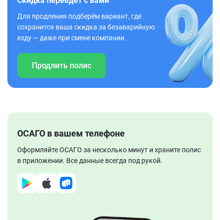
Скидка переедет с вами
Для продления подберём вариант, где
сохранится ваша скидка за безаварийную
езду — даже при смене компании.
Продлить полис
ОСАГО в вашем телефоне
Оформляйте ОСАГО за несколько минут и храните полис
в приложении. Все данные всегда под рукой.