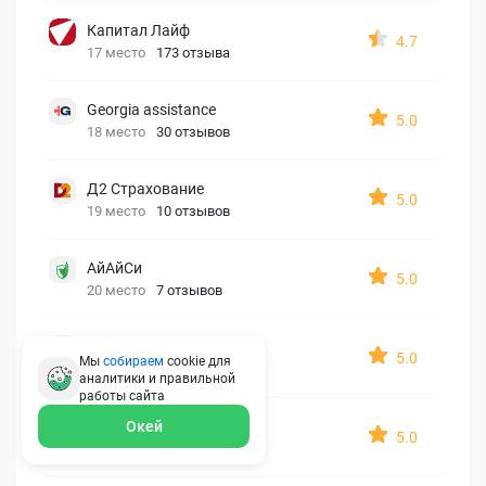
Капитал Лайф
4.7
17 место
173 отзыва
Georgia assistance
5.0
18 место
30 отзывов
Д2 Страхование
5.0
19 место
10 отзывов
АйАйСи
5.0
20 место
7 отзывов
OxySport
5.0
Мы
собираем
cookie для
21 место
6 отзывов
аналитики и правильной
работы
сайта
ERGO AXA
Окей
5.0
22 место
2 отзыва