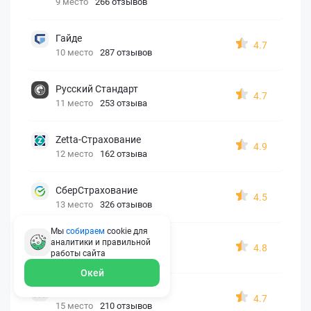
9 место
266 отзывов
Гайде
4.7
10 место
287 отзывов
Русский Стандарт
4.7
11 место
253 отзыва
Zetta-Страхование
4.9
12 место
162 отзыва
СберСтрахование
4.5
13 место
326 отзывов
Мы
собираем
cookie для
Евроинс
аналитики и правильной
4.8
работы
сайта
14 место
187 отзывов
Окей
АК БАРС
4.7
15 место
210 отзывов