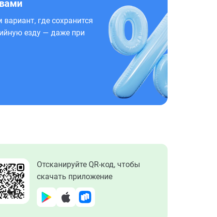
 вами
 вариант, где сохранится
ийную езду — даже при
Отсканируйте QR-код, чтобы
скачать приложение