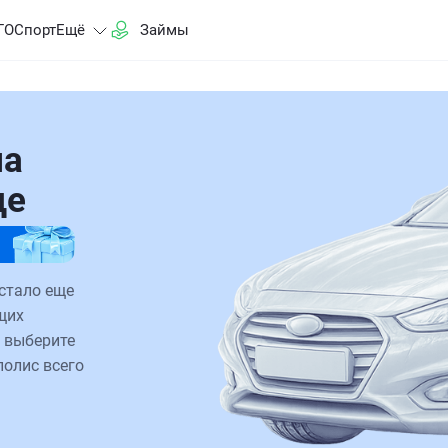
ГО
Спорт
Ещё
Займы
на
де
 стало еще
щих
 выберите
полис всего