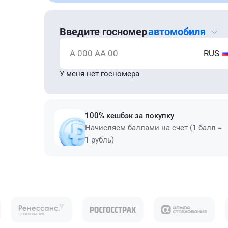
Введите госномер
автомобиля
А 000 АА 00
RUS
У меня нет госномера
100% кешбэк за покупку
Начисляем баллами на счет (1 балл =
1 рубль)