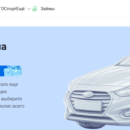
ГО
Спорт
Ещё
Займы
на
и
тало еще
щих
 выберите
полис всего