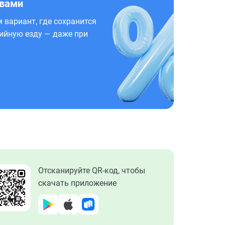
 вами
 вариант, где сохранится
ийную езду — даже при
Отсканируйте QR-код, чтобы
скачать приложение