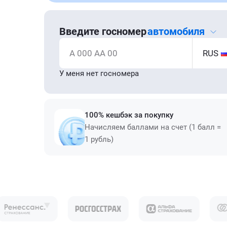
Введите госномер
автомобиля
А 000 АА 00
RUS
У меня нет госномера
100% кешбэк за покупку
Начисляем баллами на счет (1 балл =
1 рубль)