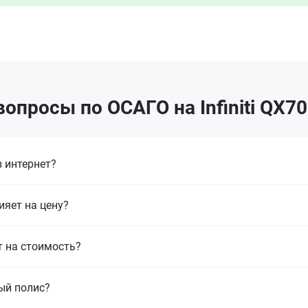
опросы по ОСАГО на Infiniti QX7
 интернет?
ияет на цену?
т на стоимость?
ый полис?