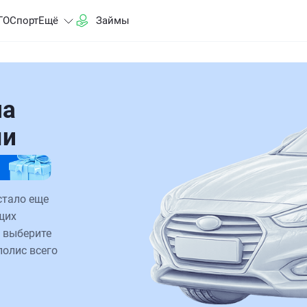
ГО
Спорт
Ещё
Займы
на
ми
стало еще
щих
 выберите
полис всего