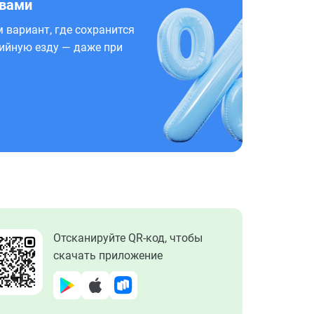
 вами
 вариант, где сохранится
ийную езду — даже при
Отсканируйте QR-код, чтобы
скачать приложение