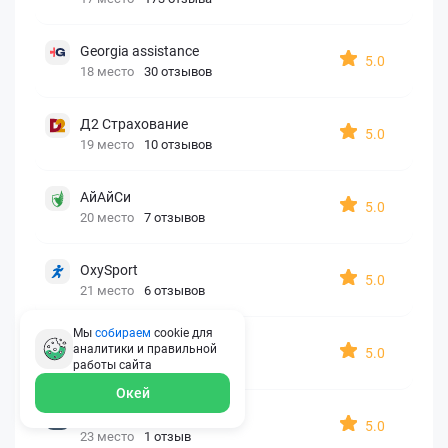
Georgia assistance
5.0
18 место
30 отзывов
Д2 Страхование
5.0
19 место
10 отзывов
АйАйСи
5.0
20 место
7 отзывов
OxySport
5.0
21 место
6 отзывов
Мы
собираем
cookie для
ERGO AXA
аналитики и правильной
5.0
22 место
2 отзыва
работы
сайта
Окей
Oxy Travel Premium
5.0
23 место
1 отзыв