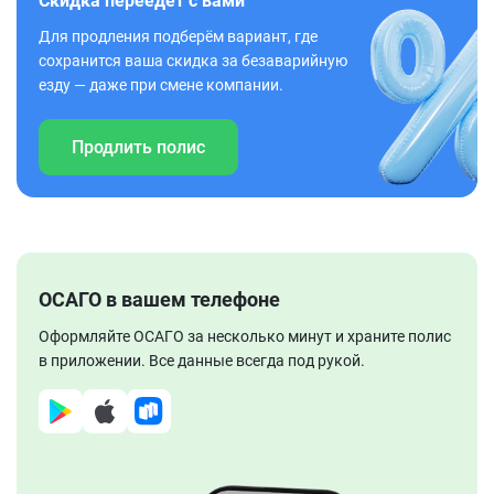
Скидка переедет с вами
Для продления подберём вариант, где
сохранится ваша скидка за безаварийную
езду — даже при смене компании.
Продлить полис
ОСАГО в вашем телефоне
Оформляйте ОСАГО за несколько минут и храните полис
в приложении. Все данные всегда под рукой.