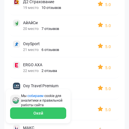
Д2 Страхование
5.0
19 место
10 отзывов
АйАйСи
5.0
20 место
7 отзывов
OxySport
5.0
21 место
6 отзывов
ERGO AXA
5.0
22 место
2 отзыва
Oxy Travel Premium
5.0
23 место
1 отзыв
Мы
собираем
cookie для
аналитики и правильной
работы
сайта
УралСиб
5.0
24 место
1 отзыв
Окей
МАКС