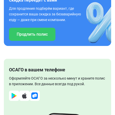
Скидка переедет с вами
Для продления подберём вариант, где
сохранится ваша скидка за безаварийную
езду — даже при смене компании.
Продлить полис
ОСАГО в вашем телефоне
Оформляйте ОСАГО за несколько минут и храните полис
в приложении. Все данные всегда под рукой.