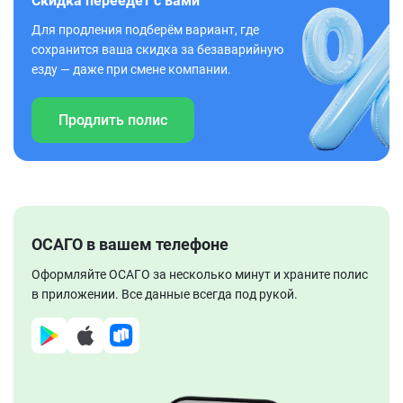
Скидка переедет с вами
Для продления подберём вариант, где
сохранится ваша скидка за безаварийную
езду — даже при смене компании.
Продлить полис
ОСАГО в вашем телефоне
Оформляйте ОСАГО за несколько минут и храните полис
в приложении. Все данные всегда под рукой.