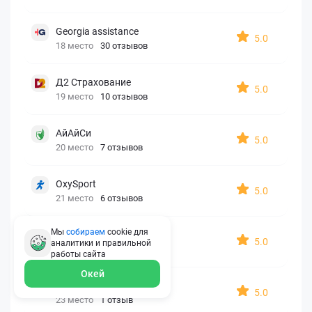
Georgia assistance
5.0
18 место
30 отзывов
Д2 Страхование
5.0
19 место
10 отзывов
АйАйСи
5.0
20 место
7 отзывов
OxySport
5.0
21 место
6 отзывов
Мы
собираем
cookie для
ERGO AXA
5.0
аналитики и правильной
22 место
2 отзыва
работы
сайта
Окей
Oxy Travel Premium
5.0
23 место
1 отзыв