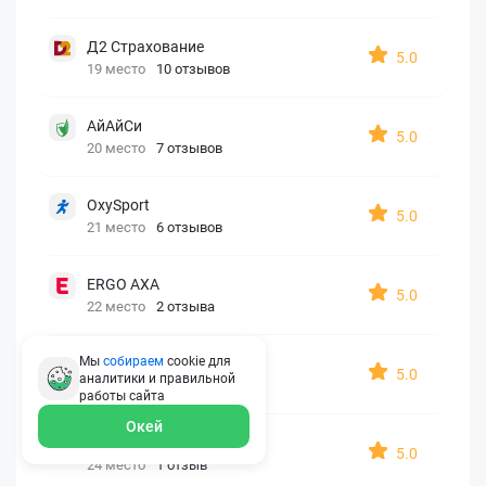
Д2 Страхование
5.0
19 место
10 отзывов
АйАйСи
5.0
20 место
7 отзывов
OxySport
5.0
21 место
6 отзывов
ERGO AXA
5.0
22 место
2 отзыва
Мы
собираем
cookie для
Oxy Travel Premium
5.0
аналитики и правильной
23 место
1 отзыв
работы
сайта
Окей
УралСиб
5.0
24 место
1 отзыв