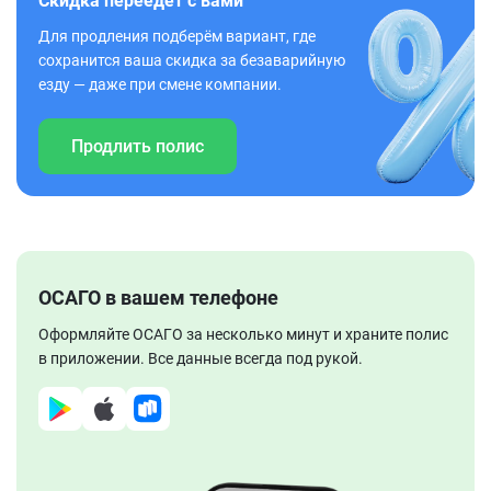
Скидка переедет с вами
Для продления подберём вариант, где
сохранится ваша скидка за безаварийную
езду — даже при смене компании.
Продлить полис
ОСАГО в вашем телефоне
Оформляйте ОСАГО за несколько минут и храните полис
в приложении. Все данные всегда под рукой.