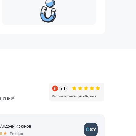
нение!
Андрей Крюков
Николай 
5
Россия
5
Росс