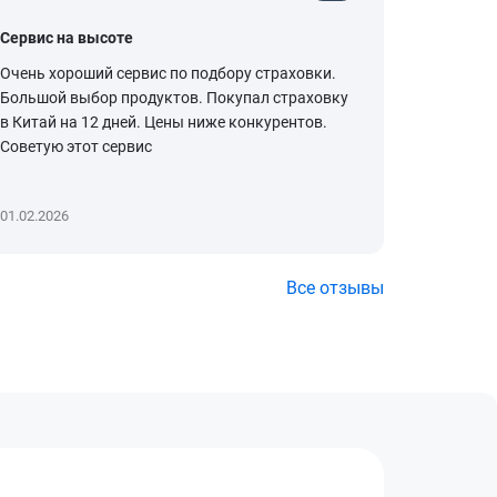
Сервис на высоте
Респект 
Очень хороший сервис по подбору страховки.
Случайно
Большой выбор продуктов. Покупал страховку
интересо
в Китай на 12 дней. Цены ниже конкурентов.
его возм
Советую этот сервис
Потому чт
Читать д
01.02.2026
05.11.2025
Все отзывы