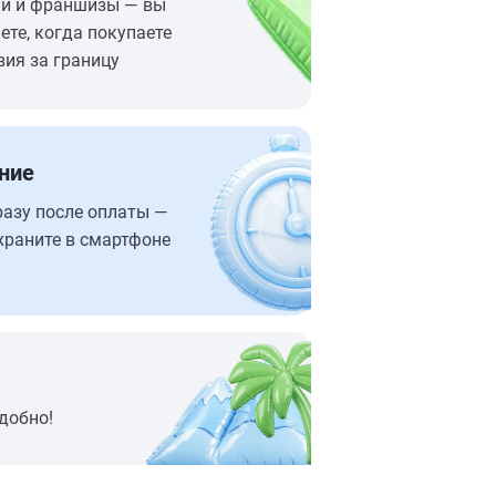
ий и франшизы — вы
ете, когда покупаете
вия за границу
ние
разу после оплаты —
храните в смартфоне
добно!