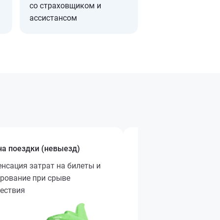
со страховщиком и
ассистансом
а поездки (невыезд)
Активный отдых и сп
нсация затрат на билеты и
Покрытие медицински
рование при срыве
при травмах во врем
ествия
спортом