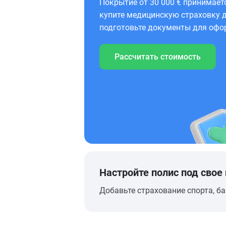
Покрытие от 30 000 € принимает
купите медицинскую страховку д
подготовьте документы для офо
Рассчитать стоимость
Настройте полис под свое
Добавьте страхование спорта, ба