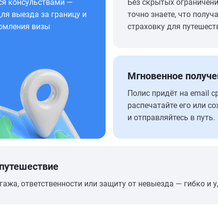
ся консульствами —
Без скрытых ограничен
ля выезда за границу и
точно знаете, что получа
рмления визы
страховку для путешест
Мгновенное получе
Полис придёт на email с
распечатайте его или со
и отправляйтесь в путь.
 путешествие
гажа, ответственности или защиту от невыезда — гибко и у