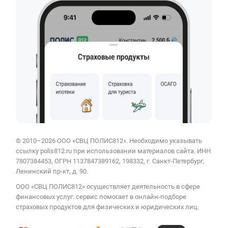
© 2010–2026 ООО «СВЦ ПОЛИС812». Необходимо указывать
ссылку polis812.ru при использовании материалов сайта. ИНН
7807384453, ОГРН 1137847389162, 198332, г. Санкт-Петербург,
Ленинский пр-кт, д. 90.
ООО «СВЦ ПОЛИС812» осуществляет деятельность в сфере
финансовых услуг: сервис помогает в онлайн-подборе
страховых продуктов для физических и юридических лиц.