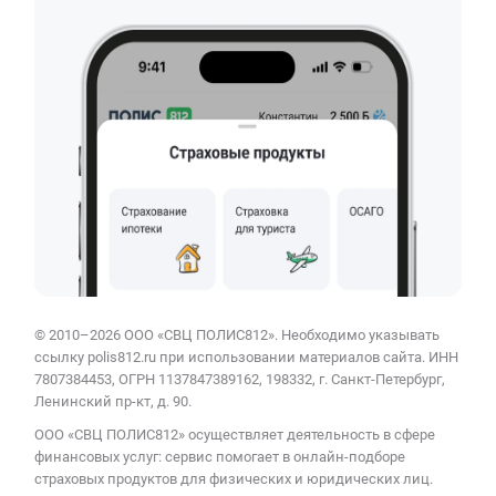
© 2010–2026 ООО «СВЦ ПОЛИС812». Необходимо указывать
ссылку polis812.ru при использовании материалов сайта. ИНН
7807384453, ОГРН 1137847389162, 198332, г. Санкт-Петербург,
Ленинский пр-кт, д. 90.
ООО «СВЦ ПОЛИС812» осуществляет деятельность в сфере
финансовых услуг: сервис помогает в онлайн-подборе
страховых продуктов для физических и юридических лиц.