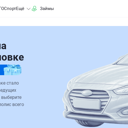
ГО
Спорт
Ещё
Займы
на
ловке
ке стало
ведущих
 выберите
полис всего