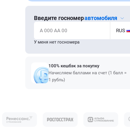
Введите госномер
автомобиля
А 000 АА 00
RUS
У меня нет госномера
100% кешбэк за покупку
Начисляем баллами на счет (1 балл =
1 рубль)