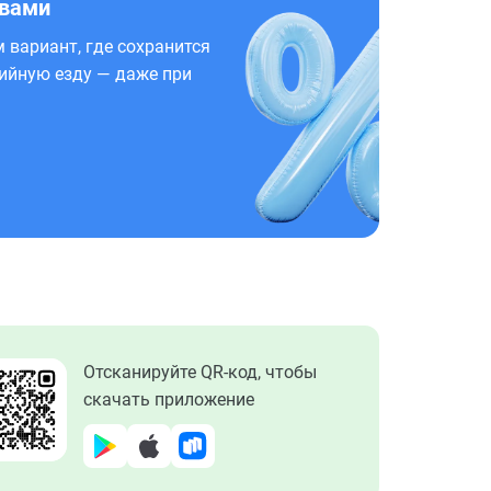
 вами
 вариант, где сохранится
ийную езду — даже при
Отсканируйте QR-код, чтобы
скачать приложение