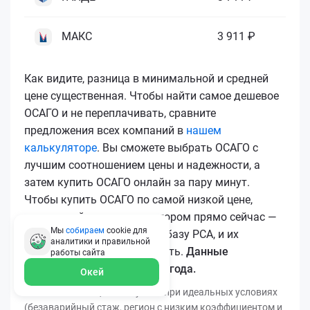
МАКС
3 911 ₽
Как видите, разница в минимальной и средней
цене существенная. Чтобы найти самое дешевое
ОСАГО и не переплачивать, сравните
предложения всех компаний в
нашем
калькуляторе
. Вы сможете выбрать ОСАГО с
лучшим соотношением цены и надежности, а
затем купить ОСАГО онлайн за пару минут.
Чтобы купить ОСАГО по самой низкой цене,
воспользуйтесь калькулятором прямо сейчас —
Мы
собираем
cookie для
все полисы загружаются в базу РСА, и их
аналитики и правильной
подлинность легко проверить.
Данные
работы
сайта
актуальны для марта 2026 года.
Окей
*Минимальная цена получена при идеальных условиях
(безаварийный стаж, регион с низким коэффициентом и