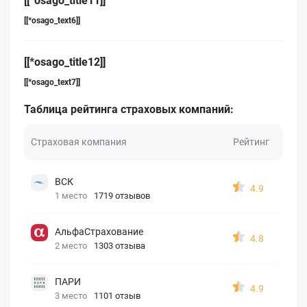
[[*osago_title11]]
[[*osago_text6]]
[[*osago_title12]]
[[*osago_text7]]
Таблица рейтинга страховых компаний:
Страховая компания
Рейтинг
ВСК
4.9
1 место
1719 отзывов
АльфаСтрахование
4.8
2 место
1303 отзыва
ПАРИ
4.9
3 место
1101 отзыв