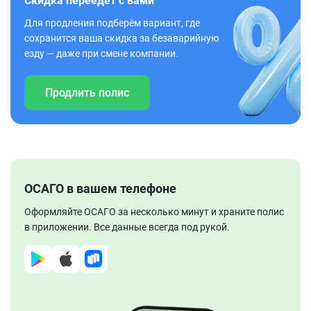
Скидка переедет с вами
Для продления подберём вариант, где
сохранится ваша скидка за безаварийную
езду — даже при смене компании.
Продлить полис
ОСАГО в вашем телефоне
Оформляйте ОСАГО за несколько минут и храните полис
в приложении. Все данные всегда под рукой.