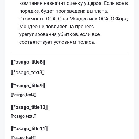
компания назначит оценку ущерба. Если все в
порядке, будет произведена выплата.
Стоимость ОСАГО на Мондео или ОСАГО Форд
Мондео не повлияет на процесс
урегулирования убытков, если все
соответствует условиям полиса.
[[*osago_title8]]
[[*osago_text3]]
[[*osago_title9]]
[[*osago_text4]]
[[*osago_title10]]
[[*osago_text5]]
[[*osago_title11]]
[[*osago_text6]]