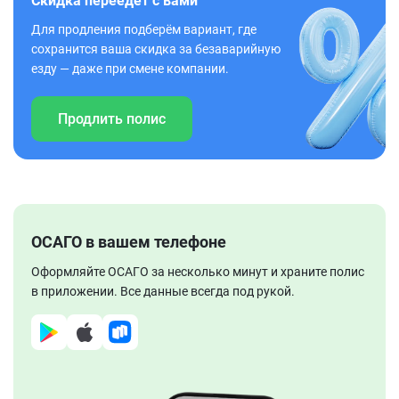
Скидка переедет с вами
Для продления подберём вариант, где
сохранится ваша скидка за безаварийную
езду — даже при смене компании.
Продлить полис
ОСАГО в вашем телефоне
Оформляйте ОСАГО за несколько минут и храните полис
в приложении. Все данные всегда под рукой.