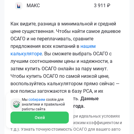
МАКС
3 911 ₽
Как видите, разница в минимальной и средней
цене существенная. Чтобы найти самое дешевое
ОСАГО и не переплачивать, сравните
предложения всех компаний в
нашем
калькуляторе
. Вы сможете выбрать ОСАГО с
лучшим соотношением цены и надежности, а
затем купить ОСАГО онлайн за пару минут.
Чтобы купить ОСАГО по самой низкой цене,
воспользуйтесь калькулятором прямо сейчас —
все полисы загружаются в базу РСА, и их
подлинность легко проверить.
Данные
Мы
собираем
cookie для
аналитики и правильной
актуальны для марта 2026 года.
работы
сайта
*Минимальная цена получена при идеальных условиях
Окей
(безаварийный стаж, регион с низким коэффициентом и
т.д.). Узнать точную стоимость ОСАГО для вашего авто