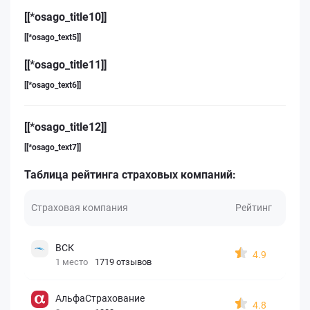
[[*osago_title10]]
[[*osago_text5]]
[[*osago_title11]]
[[*osago_text6]]
[[*osago_title12]]
[[*osago_text7]]
Таблица рейтинга страховых компаний:
Страховая компания
Рейтинг
ВСК
4.9
1 место
1719 отзывов
АльфаСтрахование
4.8