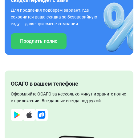
Скидка переедет с вами
Для продления подберём вариант, где
сохранится ваша скидка за безаварийную
езду — даже при смене компании.
Продлить полис
ОСАГО в вашем телефоне
Оформляйте ОСАГО за несколько минут и храните полис
в приложении. Все данные всегда под рукой.