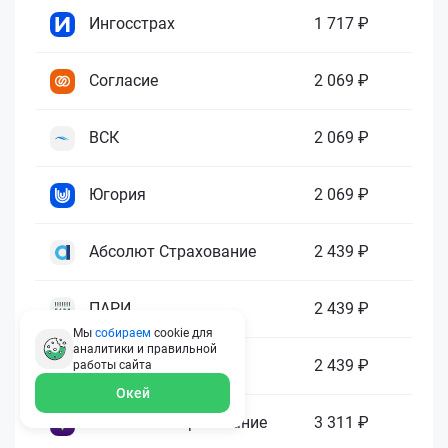
Ингосстрах
1 717 ₽
Согласие
2 069 ₽
ВСК
2 069 ₽
Югория
2 069 ₽
Абсолют Страхование
2 439 ₽
ПАРИ
2 439 ₽
Мы
собираем
cookie для
аналитики и правильной
Гелиос
2 439 ₽
работы
сайта
Окей
Ренессанс Страхование
3 311 ₽