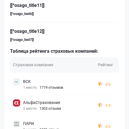
[[*osago_title11]]
[[*osago_text6]]
[[*osago_title12]]
[[*osago_text7]]
Таблица рейтинга страховых компаний:
Страховая компания
Рейтинг
ВСК
4.9
1 место
1719 отзывов
АльфаСтрахование
4.8
2 место
1303 отзыва
ПАРИ
4.9