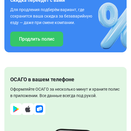
Скидка переедет с вами
Для продления подберём вариант, где
сохранится ваша скидка за безаварийную
езду — даже при смене компании.
Продлить полис
ОСАГО в вашем телефоне
Оформляйте ОСАГО за несколько минут и храните полис
в приложении. Все данные всегда под рукой.