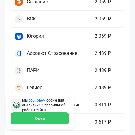
Согласие
2 069 ₽
ВСК
2 069 ₽
Югория
2 069 ₽
Абсолют Страхование
2 439 ₽
ПАРИ
2 439 ₽
Гелиос
2 439 ₽
Мы
собираем
cookie для
Ренессанс Страхование
3 311 ₽
аналитики и правильной
работы
сайта
Окей
Зетта Страхование
3 617 ₽